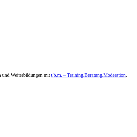
n und Weiterbildungen mit
t.b.m. – Training.Beratung.Moderation
,