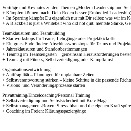
Vorträge und Keynotes zu den Themen „Modern Leadership und Se
+ Kämpfen können macht Dein Reden besser (Embodied Leadership
+ Im Sparring kämpfst Du eigentlich nur mit Dir selbst: was wir i
+ A Blackbelt is just a Whitebelt who did not quit: mentale Stärke, G
Teamklausuren und Teambuilding
+ Startworkshops für Teams, Lehrgänge oder Projektkickoffs
+ Ein gutes Ende finden: Abschlussworkshops für Teams und Projekt
+ Jahresklausuren und Standortbestimmungen
+ Teamtag im Teamseilgarten – gemeinsam Herausforderungen beste
+ Teamtag mit Fitness, Selbstverteidigung oder Kampfkunst
Organisationsentwicklung
+ Antifragilität – Planungen für unplanbare Zeiten
+ Selbstverantwortung stärken – kleine Schritte in die passende Rich
+ Visions- und Veränderungsprozesse starten
Privattraining/Einzelcoaching/Personal Training
+ Selbstverteidigung und Selbstsicherheit mit Krav Maga
+ Selbstmanagement-Boxen: Stressabbau und die eigenen Kraft spür
+ Coaching im Freien: Klärungsspaziergänge