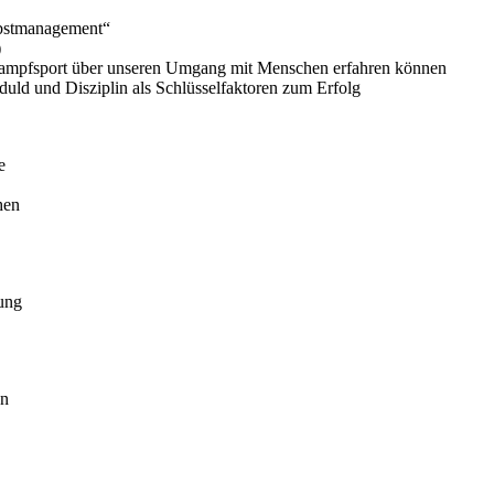
lbstmanagement“
)
m Kampfsport über unseren Umgang mit Menschen erfahren können
eduld und Disziplin als Schlüsselfaktoren zum Erfolg
e
hen
tung
en