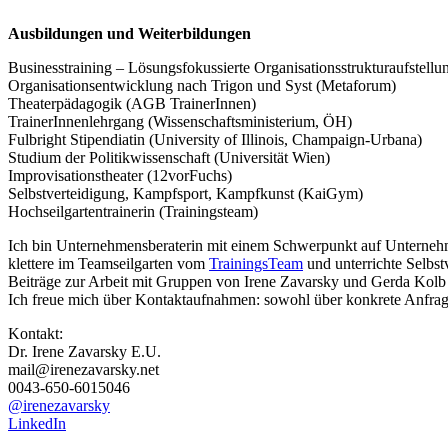
Ausbildungen und Weiterbildungen
Businesstraining – Lösungsfokussierte Organisationsstrukturaufstellun
Organisationsentwicklung nach Trigon und Syst (Metaforum)
Theaterpädagogik (AGB TrainerInnen)
TrainerInnenlehrgang (Wissenschaftsministerium, ÖH)
Fulbright Stipendiatin (University of Illinois, Champaign-Urbana)
Studium der Politikwissenschaft (Universität Wien)
Improvisationstheater (12vorFuchs)
Selbstverteidigung, Kampfsport, Kampfkunst (KaiGym)
Hochseilgartentrainerin (Trainingsteam)
Ich bin Unternehmensberaterin mit einem Schwerpunkt auf Unternehm
klettere im Teamseilgarten vom
TrainingsTeam
und unterrichte Selbs
Beiträge zur Arbeit mit Gruppen von Irene Zavarsky und Gerda Kol
Ich freue mich über Kontaktaufnahmen: sowohl über konkrete Anfra
Kontakt:
Dr. Irene Zavarsky E.U.
mail@irenezavarsky.net
0043-650-6015046
@irenezavarsky
LinkedIn