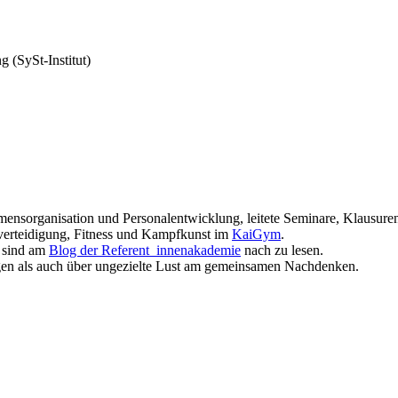
g (SySt-Institut)
ensorganisation und Personalentwicklung, leitete Seminare, Klausure
tverteidigung, Fitness und Kampfkunst im
KaiGym
.
b sind am
Blog der Referent_innenakademie
nach zu lesen.
gen als auch über ungezielte Lust am gemeinsamen Nachdenken.