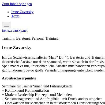
Zum Inhalt springen
Irene Zavarsky
Texte
Menü
öffnen
irenezavarsky.net
Training. Beratung. Personal Training.
Irene Zavarsky
a
in
Ich bin Sozialwissenschafterin (Mag.
Dr.
), Beraterin und Trainer
theoretische Ansätze nur dann spannend, wenn sie auch in der Praxi
Spaß macht es mir, unterschiedliche Ansätze miteinander zu verknüpfe
gut funktioniert bevor große Veränderungssprünge entwickelt werden.
Arbeitsschwerpunkte
Seminare für Trainer*innen und Führungskräfte
+ Konflikt und Kommunikation
+ Modern Leadership Konzepte und Methoden
+ Selbstmanagement und Antifragilität – mit Druck anders umgehen
+ Deeskalation für Menschen in herausfordernden Dienstleistungsber