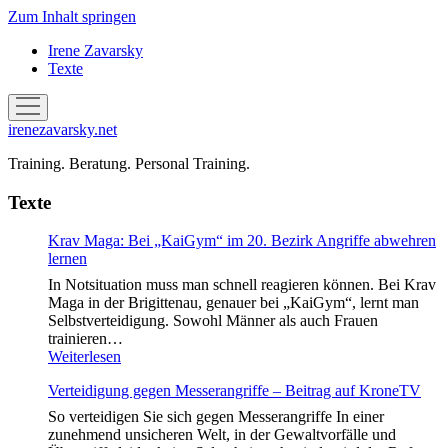
Zum Inhalt springen
Irene Zavarsky
Texte
Menü
öffnen
irenezavarsky.net
Training. Beratung. Personal Training.
Texte
Krav Maga: Bei „KaiGym“ im 20. Bezirk Angriffe abwehren
lernen
In Notsituation muss man schnell reagieren können. Bei Krav
Maga in der Brigittenau, genauer bei „KaiGym“, lernt man
Selbstverteidigung. Sowohl Männer als auch Frauen
trainieren…
Krav
Weiterlesen
Maga:
Verteidigung gegen Messerangriffe – Beitrag auf KroneTV
Bei
„KaiGym“
So verteidigen Sie sich gegen Messerangriffe In einer
im
zunehmend unsicheren Welt, in der Gewaltvorfälle und
20.