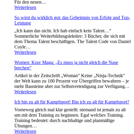
Für den neuen…
zum
Neues
Weiterlesen
internationalen
Colosseum:
Frauentag
So wirst du wirklich gut: das Geheimnis von Erfolg und Top-
Krav
Leistung
Maga,
Luta
„Ich kann das nicht. Ich hab einfach kein Talent…“
Livre
Sommerliche Weiterbildungslektüre: 3 Bücher, die sich mit
&
dem Thema Talent beschäftigen. The Talent Code von Daniel
Panantukan
Coyle…
an
So
Weiterlesen
den
wirst
Volkshochschulen
Women: Krav Maga: „Es muss ja nicht gleich die Nase
du
brechen“
wirklich
gut:
Artikel in der Zeitschrift „Woman“ Keine „Ninja-Technik“
das
der Welt kann zu 100 Prozent vor Übergriffen bewahren – je
Geheimnis
mehr Bausteine aber zur Selbstverteidigung zur Verfügung…
von
Women:
Weiterlesen
Erfolg
Krav
und
Ich bin zu alt für Kampfsport! Bin ich zu alt für Kampfsport?
Maga:
Top-
„Es
Vorneweg gleich mal klar gestellt: niemand ist jemals zu alt
Leistung
muss
um mit dem Training zu beginnen. Egal welches Training.
ja
Training bedeutet: durch nachhaltige und planmäßige
nicht
Übungen…
gleich
Ich
Weiterlesen