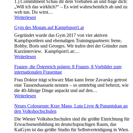
1.) Commitment Schau dir dein Vorhaben an und frage dich:
„Will ich das wirklich?“ – Es wird wahrscheinlich ab und zu
weh tun. Du wirst…
Chasing
Weiterlesen
Excellence
Gym des Monats auf Kampfsport1.at
–
10
Gegründet wurde das Gym 2017 von vier aktiven
Tipps,
Kampfsportlern und ehemaligen Trainingspartnern: Irene,
die
Bobby, Boris und Georges. Wir trafen drei der Gründer zum
dir
Kurzinterview. Kampfsport1.at:…
helfen
Gym
Weiterlesen
deine
des
Vorhaben
Frauen, die Österreich prägen: 8 Frauen, 8 Vorbilder zum
Monats
wirklich
internationalen Frauentag
auf
umzusetzen
Kampfsport1.at
Frau Doktor trägt schwarz Man kann Irene Zavarsky getrost
eine Tausendsassarin nennen – so umtriebig und beherzt, wie
die 40-Jährige Dinge anpackt und auf den…
Frauen,
Weiterlesen
die
Neues Colosseum: Krav Maga, Luta Livre & Panantukan an
Österreich
den Volkshochschulen
prägen:
8
Die Wiener Volkshochschulen sind die größte Einrichtung für
Frauen,
Erwachsenenbildung im deutschsprachigen Raum, das
8
KaiGym ist das größte Studio für Selbstverteidigung in Wien.
Vorbilder