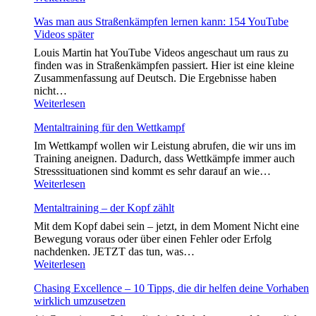
–
Was man aus Straßenkämpfen lernen kann: 154 YouTube
A
Videos später
short
History
Louis Martin hat YouTube Videos angeschaut um raus zu
finden was in Straßenkämpfen passiert. Hier ist eine kleine
Zusammenfassung auf Deutsch. Die Ergebnisse haben
nicht…
Was
Weiterlesen
man
Mentaltraining für den Wettkampf
aus
Straßenkämpfen
Im Wettkampf wollen wir Leistung abrufen, die wir uns im
lernen
Training aneignen. Dadurch, dass Wettkämpfe immer auch
kann:
Stresssituationen sind kommt es sehr darauf an wie…
154
Mentaltraining
Weiterlesen
YouTube
für
Videos
Mentaltraining – der Kopf zählt
den
später
Wettkampf
Mit dem Kopf dabei sein – jetzt, in dem Moment Nicht eine
Bewegung voraus oder über einen Fehler oder Erfolg
nachdenken. JETZT das tun, was…
Mentaltraining
Weiterlesen
–
Chasing Excellence – 10 Tipps, die dir helfen deine Vorhaben
der
wirklich umzusetzen
Kopf
zählt