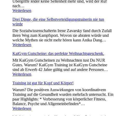
Übergriffe leider keine Seltenheit mehr sind, wird der Ruf
Bezirk
nach…
Angriffe
Verteidigung
Weiterlesen
abwehren
gegen
lernen
Drei Dinge, die eine Selbstverteidigungstrainerin nie tun
Messerangriffe
würde
–
Beitrag
Die Sozialwissenschafterin Irene Zavarsky fand durch Zufall
auf
ihren Weg zum Kampfsport. Wovon sie abraten würde und
KroneTV
welche Mythen sie nicht mehr hören kann Anika Dang…
Drei
Weiterlesen
Dinge,
KaiGym Gutscheine: das perfekte Weihnachtsgeschenk.
die
eine
Mit KaiGym Gutscheinen zu Weihnachten tust Du NUR
Selbstverteidigungstrainerin
Gutes. Warum? KaiGym Training ist KaiGym Gutscheine
nie
sind ab Erwerb 42 Jahre gültig und auf andere Personen…
tun
KaiGym
Weiterlesen
würde
Gutscheine:
Training ist gut für Kopf und Körper!
das
perfekte
Warum? Die positiven Auswirkungen von koordinativem
Weihnachtsgeschenk.
Training auf die Gesundheit wurden mehrfach untersucht. Ein
paar Highlights: * Verbesserung von körperlicher Fitness,
Balance, Psyche und Allgemeinbefinden*…
Training
Weiterlesen
ist