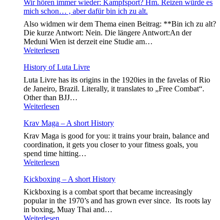
Wir hören immer wieder: Kampfsport? Hm. Reizen würde es
gut
mich schon… , aber dafür bin ich zu alt.
für
Kopf
Also widmen wir dem Thema einen Beitrag: **Bin ich zu alt?
und
Die kurze Antwort: Nein. Die längere Antwort:An der
Körper!
Meduni Wien ist derzeit eine Studie am…
Wir
Weiterlesen
hören
History of Luta Livre
immer
wieder:
Luta Livre has its origins in the 1920ies in the favelas of Rio
Kampfsport?
de Janeiro, Brazil. Literally, it translates to „Free Combat“.
Hm.
Other than BJJ…
Reizen
History
Weiterlesen
würde
of
es
Krav Maga – A short History
Luta
mich
Livre
Krav Maga is good for you: it trains your brain, balance and
schon…
coordination, it gets you closer to your fitness goals, you
,
spend time hitting…
aber
Krav
Weiterlesen
dafür
Maga
bin
Kickboxing – A short History
–
ich
A
zu
Kickboxing is a combat sport that became increasingly
short
alt.
popular in the 1970’s and has grown ever since. Its roots lay
History
in boxing, Muay Thai and…
Kickboxing
Weiterlesen