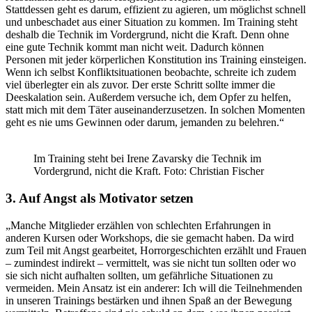
Stattdessen geht es darum, effizient zu agieren, um möglichst schnell
und unbeschadet aus einer Situation zu kommen. Im Training steht
deshalb die Technik im Vordergrund, nicht die Kraft. Denn ohne
eine gute Technik kommt man nicht weit. Dadurch können
Personen mit jeder körperlichen Konstitution ins Training einsteigen.
Wenn ich selbst Konfliktsituationen beobachte, schreite ich zudem
viel überlegter ein als zuvor. Der erste Schritt sollte immer die
Deeskalation sein. Außerdem versuche ich, dem Opfer zu helfen,
statt mich mit dem Täter auseinanderzusetzen. In solchen Momenten
geht es nie ums Gewinnen oder darum, jemanden zu belehren.“
Im Training steht bei Irene Zavarsky die Technik im
Vordergrund, nicht die Kraft. Foto: Christian Fischer
3. Auf Angst als Motivator setzen
„Manche Mitglieder erzählen von schlechten Erfahrungen in
anderen Kursen oder Workshops, die sie gemacht haben. Da wird
zum Teil mit Angst gearbeitet, Horrorgeschichten erzählt und Frauen
– zumindest indirekt – vermittelt, was sie nicht tun sollten oder wo
sie sich nicht aufhalten sollten, um gefährliche Situationen zu
vermeiden. Mein Ansatz ist ein anderer: Ich will die Teilnehmenden
in unseren Trainings bestärken und ihnen Spaß an der Bewegung