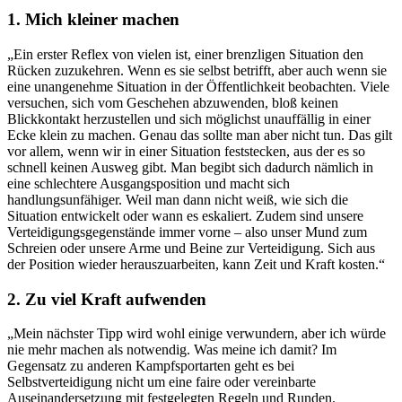
1. Mich kleiner machen
„Ein erster Reflex von vielen ist, einer brenzligen Situation den
Rücken zuzukehren. Wenn es sie selbst betrifft, aber auch wenn sie
eine unangenehme Situation in der Öffentlichkeit beobachten. Viele
versuchen, sich vom Geschehen abzuwenden, bloß keinen
Blickkontakt herzustellen und sich möglichst unauffällig in einer
Ecke klein zu machen. Genau das sollte man aber nicht tun. Das gilt
vor allem, wenn wir in einer Situation feststecken, aus der es so
schnell keinen Ausweg gibt. Man begibt sich dadurch nämlich in
eine schlechtere Ausgangsposition und macht sich
handlungsunfähiger. Weil man dann nicht weiß, wie sich die
Situation entwickelt oder wann es eskaliert. Zudem sind unsere
Verteidigungsgegenstände immer vorne – also unser Mund zum
Schreien oder unsere Arme und Beine zur Verteidigung. Sich aus
der Position wieder herauszuarbeiten, kann Zeit und Kraft kosten.“
2. Zu viel Kraft aufwenden
„Mein nächster Tipp wird wohl einige verwundern, aber ich würde
nie mehr machen als notwendig. Was meine ich damit? Im
Gegensatz zu anderen Kampfsportarten geht es bei
Selbstverteidigung nicht um eine faire oder vereinbarte
Auseinandersetzung mit festgelegten Regeln und Runden.