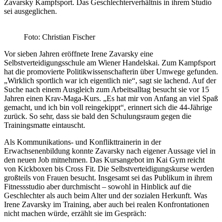
Zavarsky Kampfsport. Das Geschlechterverhältnis in ihrem Studio
sei ausgeglichen.
Foto: Christian Fischer
Vor sieben Jahren eröffnete Irene Zavarsky eine
Selbstverteidigungsschule am Wiener Handelskai. Zum Kampfsport
hat die promovierte Politikwissenschafterin über Umwege gefunden.
„Wirklich sportlich war ich eigentlich nie“, sagt sie lachend. Auf der
Suche nach einem Ausgleich zum Arbeitsalltag besucht sie vor 15
Jahren einen Krav-Maga-Kurs. „Es hat mir von Anfang an viel Spaß
gemacht, und ich bin voll reingekippt“, erinnert sich die 44-Jährige
zurück. So sehr, dass sie bald den Schulungsraum gegen die
Trainingsmatte eintauscht.
Als Kommunikations- und Konflikttrainerin in der
Erwachsenenbildung konnte Zavarsky nach eigener Aussage viel in
den neuen Job mitnehmen. Das Kursangebot im Kai Gym reicht
von Kickboxen bis Cross Fit. Die Selbstverteidigungskurse werden
großteils von Frauen besucht. Insgesamt sei das Publikum in ihrem
Fitnessstudio aber durchmischt – sowohl in Hinblick auf die
Geschlechter als auch beim Alter und der sozialen Herkunft. Was
Irene Zavarsky im Training, aber auch bei realen Konfrontationen
nicht machen würde, erzählt sie im Gespräch: