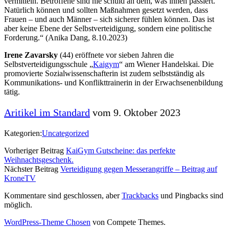
vermitteln. Betroffene sind nie schuld an dem, was ihnen passiert.
Natürlich können und sollten Maßnahmen gesetzt werden, dass
Frauen – und auch Männer – sich sicherer fühlen können. Das ist
aber keine Ebene der Selbstverteidigung, sondern eine politische
Forderung.“ (Anika Dang, 8.10.2023)
Irene Zavarsky
(44) eröffnete vor sieben Jahren die
Selbstverteidigungsschule „
Kaigym
“ am Wiener Handelskai. Die
promovierte Sozialwissenschafterin ist zudem selbstständig als
Kommunikations- und Konflikttrainerin in der Erwachsenenbildung
tätig.
Aritikel im Standard
vom 9. Oktober 2023
Kategorien:
Uncategorized
Vorheriger Beitrag
KaiGym Gutscheine: das perfekte
Weihnachtsgeschenk.
Nächster Beitrag
Verteidigung gegen Messerangriffe – Beitrag auf
KroneTV
Kommentare sind geschlossen, aber
Trackbacks
und Pingbacks sind
möglich.
WordPress-Theme Chosen
von Compete Themes.